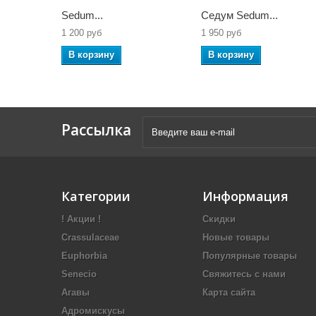
Sedum...
Седум Sedum...
1 200 руб
1 950 руб
В корзину
В корзину
Рассылка
Категории
Информация
! Акции !
Скидки
Crassulaceae
Новые товары
Euphorbia
Популярные товары
Senecio
Свяжитесь с нами
Агавы
Карта сайта
Адромискусы