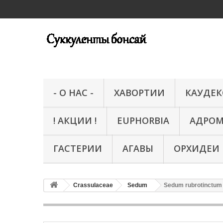
- О НАС -
ХАВОРТИИ
КАУДЕ
! АКЦИИ !
EUPHORBIA
АДРО
ГАСТЕРИИ
АГАВЫ
ОРХИДЕИ
Crassulaceae
Sedum
Sedum rubrotinctum