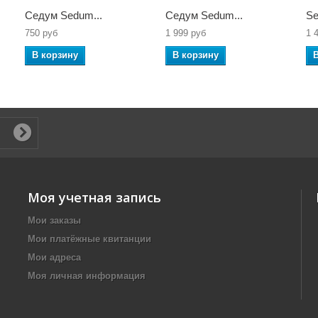
Седум Sedum...
Седум Sedum...
Se
750 руб
1 999 руб
1 
В корзину
В корзину
Моя учетная запись
Мои заказы
Мои платёжные квитанции
Мои адреса
Моя личная информация