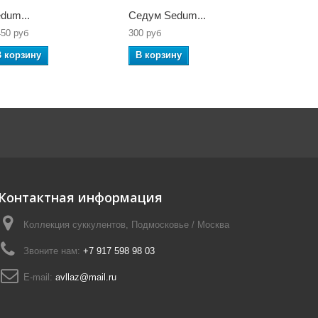
dum...
Седум Sedum...
Sedum Joy
450 руб
300 руб
500 руб
В корзину
В корзину
В корзин
Контактная информация
Коллекция суккулентов, Подмосковье / Москва
Звоните нам:
+7 917 598 98 03
E-mail:
avllaz@mail.ru