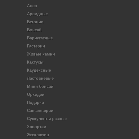
Алоэ
Ароидные
Бегонии
Бонсай
Вариегатные
Гастерии
Живые камни
Кактусы
Каудексные
Ластовневые
Мини бонсай
Орхидеи
Подарки
Сансевьерии
Суккуленты разные
Хавортии
Эксклюзив