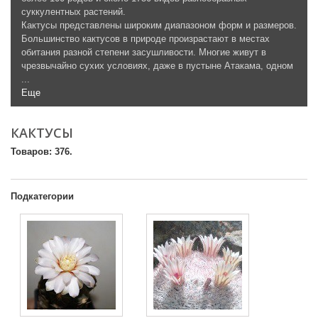
суккулентных растений.
Кактусы представлены широким диапазоном форм и размеров.
Большинство кактусов в природе произрастают в местах
обитания разной степени засушливости. Многие живут в
чрезвычайно сухих условиях, даже в пустыне Атакама, одном
...
Еще
КАКТУСЫ
Товаров: 376.
Подкатегории