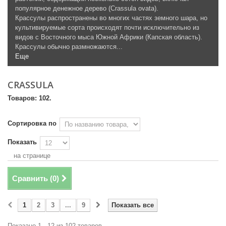
популярное денежное дерево (Crassula ovata).
Крассулы распространены во многих частях земного шара, но
культивируемые сорта происходят почти исключительно из
видов с Восточного мыса Южной Африки (Капская область).
Крассулы обычно размножаются...
Еще
CRASSULA
Товаров: 102.
Сортировка по
Показать
на странице
Сравнить (
0
)
1
2
3
...
9
Показать все
Показано 1 - 12 из 102 товаров