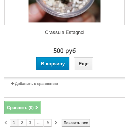
Crassula Estagnol
500 руб
В корзину
Еще
Добавить к сравнению
Сравнить (
0
)
1
2
3
...
9
Показать все