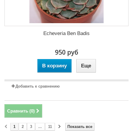
Echeveria Ben Badis
950 руб
В корзину
Еще
Добавить к сравнению
Сравнить (
0
)
1
2
3
...
11
Показать все