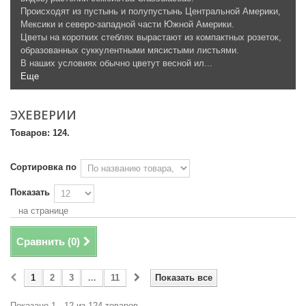
Происходят из пустынь и полупустынь Центральной Америки,
Мексики и северо-западной части Южной Америки.
Цветы на коротких стеблях вырастают из компактных розеток,
образованных суккулентными мясистыми листьями.
В наших условиях обычно цветут весной ил...
Еще
ЭХЕВЕРИИ
Товаров: 124.
Сортировка по
Показать
на странице
Сравнить (
0
)
1
2
3
...
11
Показать все
Показано 1 - 12 из 124 товаров