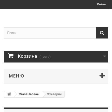
Войти
Корзина
(пусто)
МЕНЮ
Crassulaceae
Эхеверии