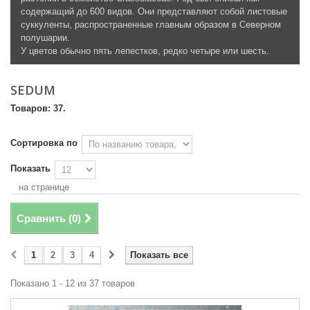
содержащий до 600 видов. Они представляют собой листовые
суккуленты, распространенные главным образом в Северном
полушарии.
У цветов обычно пять лепестков, редко четыре или шесть.
SEDUM
Товаров: 37.
Сортировка по
Показать
на странице
Сравнить (
0
)
1
2
3
4
Показать все
Показано 1 - 12 из 37 товаров