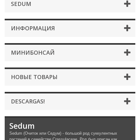
SEDUM
ИНФОРМАЦИЯ
МИНИБОНСАЙ
НОВЫЕ ТОВАРЫ
DESCARGAS!
Sedum
Sedum (Очиток или Седум) - большой род суккулентных
растений в семействе Crassulaceae. Род был описан как