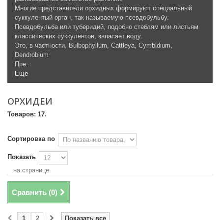
Многие представители орхидных формируют специальный
суккулентый орган, так называемую псевдобульбу.
Псевдобульба или туберидий, подобно стеблям или листьям
классических суккулентов, запасает воду.
Это, в частности, Bulbophyllum, Cattleya, Cymbidium,
Dendrobium
Пре...
Еще
ОРХИДЕИ
Товаров: 17.
Сортировка по
Показать
на странице
Сравнить (
0
)
1
2
Показать все