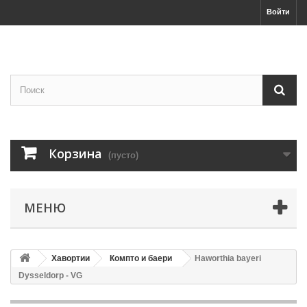
Войти
Корзина
(пусто)
МЕНЮ
Хавортии
Компто и баери
Haworthia bayeri
Dysseldorp - VG