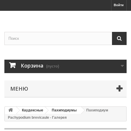
Войти
Корзина
(пусто)
МЕНЮ
Каудексные
Пахиподиумы
Пахиподиум
Pachypodium brevicaule - Галерея