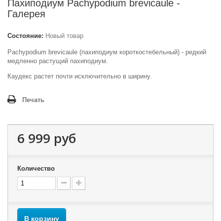
Пахиподиум Pachypodium brevicaule -
Галерея
Состояние:
Новый товар
Pachypodium brevicaule (пахиподиум
короткостебельный)
- редкий
медленно растущий пахиподиум.
Каудекс растет почти исключительно в ширину.
Печать
6 999 руб
Количество
В корзину