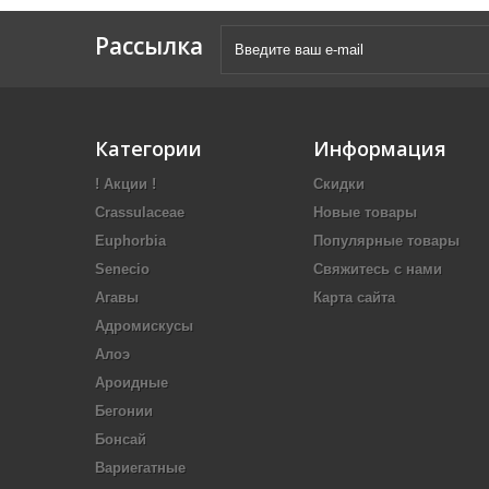
Рассылка
Категории
Информация
! Акции !
Скидки
Crassulaceae
Новые товары
Euphorbia
Популярные товары
Senecio
Свяжитесь с нами
Агавы
Карта сайта
Адромискусы
Алоэ
Ароидные
Бегонии
Бонсай
Вариегатные