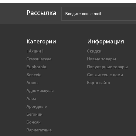
Рассылка
Категории
Информация
! Акции !
Скидки
Crassulaceae
Новые товары
Euphorbia
Популярные товары
Senecio
Свяжитесь с нами
Агавы
Карта сайта
Адромискусы
Алоэ
Ароидные
Бегонии
Бонсай
Вариегатные