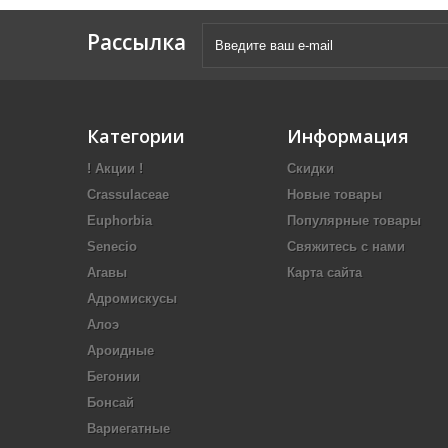
Рассылка
Категории
Информация
! Акции !
Скидки
Crassulaceae
Новые товары
Euphorbia
Популярные товары
Senecio
Свяжитесь с нами
Агавы
Карта сайта
Адромискусы
Алоэ
Ароидные
Бегонии
Бонсай
Вариегатные