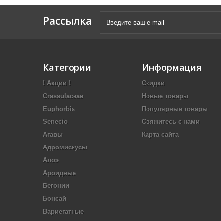
Рассылка
Категории
Информация
! Акции !
Скидки
Crassulaceae
Новые товары
Euphorbia
Популярные товары
Senecio
Свяжитесь с нами
Агавы
Карта сайта
Адромискусы
Алоэ
Ароидные
Бегонии
Бонсай
Вариегатные